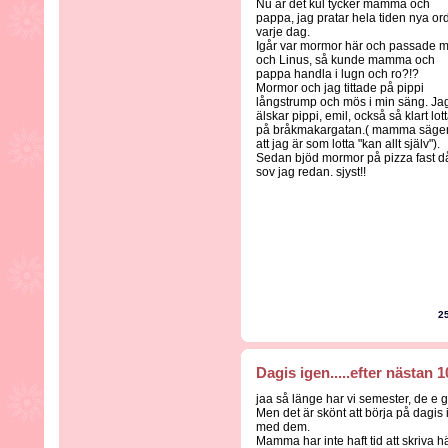
Nu är det kul tycker mamma och
pappa, jag pratar hela tiden nya or
varje dag.
Igår var mormor här och passade m
och Linus, så kunde mamma och
pappa handla i lugn och ro?!?
Mormor och jag tittade på pippi
långstrump och mös i min säng. Ja
älskar pippi, emil, också så klart lot
på bråkmakargatan.( mamma säge
att jag är som lotta "kan allt själv").
Sedan bjöd mormor på pizza fast d
sov jag redan. sjyst!!
2
Dagis igen.....efter nästan
jaa så länge har vi semester, de e got
Men det är skönt att börja på dagis i
med dem.
Mamma har inte haft tid att skriva h