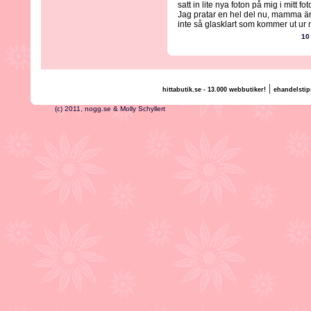
satt in lite nya foton på mig i mitt f
Jag pratar en hel del nu, mamma är b
inte så glasklart som kommer ut ur m
10
|
hittabutik.se - 13.000 webbutiker!
ehandelstip
(c) 2011, nogg.se & Molly Schyllert