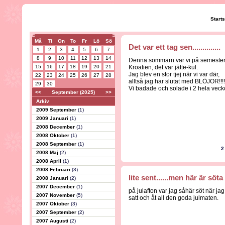
Start
Må
Ti
On
To
Fr
Lö
Sö
Det var ett tag sen..............
1
2
3
4
5
6
7
8
9
10
11
12
13
14
Denna sommarn var vi på semester
15
16
17
18
19
20
21
Kroatien, det var jätte-kul.
Jag blev en stor tjej när vi var där,
22
23
24
25
26
27
28
alltså jag har slutat med BLÖJOR!!!!
29
30
Vi badade och solade i 2 hela veck
<<
September (2025)
>>
Arkiv
2009 September
(1)
2009 Januari
(1)
2008 December
(1)
2008 Oktober
(1)
2008 September
(1)
2
2008 Maj
(2)
2008 April
(1)
2008 Februari
(3)
lite sent......men här är söta
2008 Januari
(2)
2007 December
(1)
på julafton var jag såhär söt när jag
2007 November
(5)
satt och åt all den goda julmaten.
2007 Oktober
(3)
2007 September
(2)
2007 Augusti
(2)