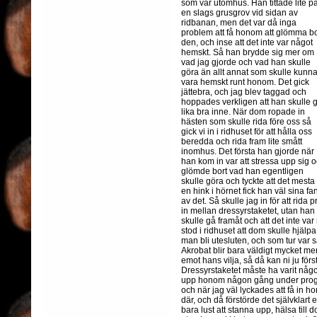
som var utomhus. Han tittade lite p
en slags grusgrov vid sidan av
ridbanan, men det var då inga
problem att få honom att glömma bo
den, och inse att det inte var något
hemskt. Så han brydde sig mer om
vad jag gjorde och vad han skulle
göra än allt annat som skulle kunn
vara hemskt runt honom. Det gick
jättebra, och jag blev taggad och
hoppades verkligen att han skulle 
lika bra inne. När dom ropade in
hästen som skulle rida före oss så
gick vi in i ridhuset för att hålla oss
beredda och rida fram lite smått
inomhus. Det första han gjorde när
han kom in var att stressa upp sig 
glömde bort vad han egentligen
skulle göra och tyckte att det mesta 
en hink i hörnet fick han väl sina f
av det. Så skulle jag in för att rida
in mellan dressyrstaketet, utan han 
skulle gå framåt och att det inte va
stod i ridhuset att dom skulle hjälpa
man bli utesluten, och som tur var s
Akrobat blir bara väldigt mycket me
emot hans vilja, så då kan ni ju för
Dressyrstaketet måste ha varit något 
upp honom någon gång under program
och när jag väl lyckades att få in h
där, och då förstörde det självklart
bara lust att stanna upp, hälsa till