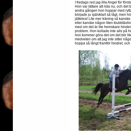
I fredags red jag lilla Angel för för
Hon var lättare att rida nu, och de
andra gången hon hoppar med ryttare
började ju självklart så lågt, men h
jättebra! Lite mer träning så kansk
eller kanske någon liten klubbtävling
med om det är lite hemskare hinder 
problem. Hon kollade inte alls på h
hon kommer göra det om det blir lite 
medveten om att jag inte sitter någo
hoppa så långt framför hindret, och s