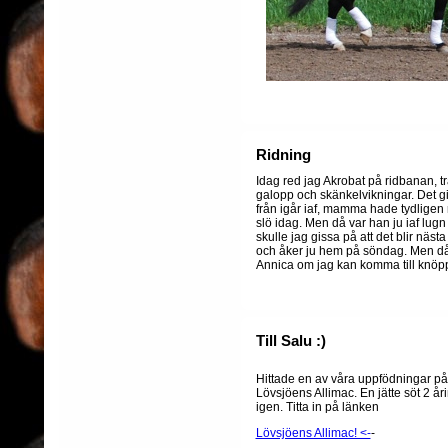
Ridning
Idag red jag Akrobat på ridbanan, tr
galopp och skänkelvikningar. Det gic
från igår iaf, mamma hade tydligen r
slö idag. Men då var han ju iaf lug
skulle jag gissa på att det blir nä
och åker ju hem på söndag. Men d
Annica om jag kan komma till knöpp
Till Salu :)
Hittade en av våra uppfödningar på
Lövsjöens Allimac. En jätte söt 2 åri
igen. Titta in på länken
Lövsjöens Allimac! <-
-