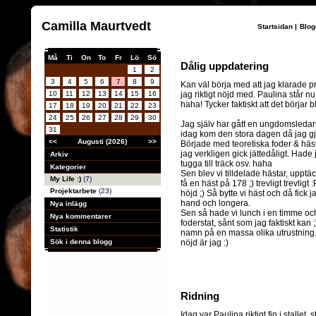
Camilla Maurtvedt
Startsidan
|
Blog
Må
Ti
On
To
Fr
Lö
Sö
Dålig uppdatering
1
2
3
4
5
6
7
8
9
Kan väl börja med att jag klarade pr
10
11
12
13
14
15
16
jag riktigt nöjd med. Paulina står n
haha! Tycker faktiskt att det börjar 
17
18
19
20
21
22
23
24
25
26
27
28
29
30
Jag själv har gått en ungdomsledar
31
idag kom den stora dagen då jag g
<<
Augusti (2026)
>>
Började med teoretiska foder & häst
jag verkligen gick jättedåligt. Hade j
Arkiv
tugga till träck osv. haha
Kategorier
Sen blev vi tilldelade hästar, upptä
My Life :)
(7)
få en häst på 178 ;) trevligt trevligt
Projektarbete
(23)
höjd ;) Så bytte vi häst och då fick j
hand och longera.
Nya inlägg
Sen så hade vi lunch i en timme och
Nya kommentarer
foderstat, sånt som jag faktiskt kan
Statistik
namn på en massa olika utrustnin
Sök i denna blogg
nöjd är jag :)
Ridning
Idag var Paulina riktigt fin i stalle