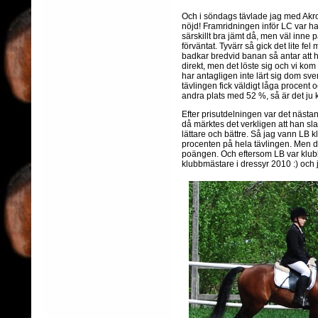
Och i söndags tävlade jag med Akroba
nöjd! Framridningen inför LC var han
särskillt bra jämt då, men väl inne 
förväntat. Tyvärr så gick det lite fe
badkar bredvid banan så antar att ha
direkt, men det löste sig och vi ko
har antagligen inte lärt sig dom s
tävlingen fick väldigt låga procent 
andra plats med 52 %, så är det ju k
Efter prisutdelningen var det nästan 
då märktes det verkligen att han sl
lättare och bättre. Så jag vann LB 
procenten på hela tävlingen. Men de
poängen. Och eftersom LB var klub
klubbmästare i dressyr 2010 :) och j