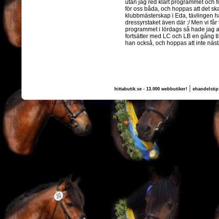
utan jag red klart programmet och fi
för oss båda, och hoppas att det sk
klubbmästerskap i Eda, tävlingen hå
dressyrstaket även där :/ Men vi får
programmet i lördags så hade jag a
fortsätter med LC och LB en gång till
han också, och hoppas att inte näst
|
hittabutik.se - 13.000 webbutiker!
ehandelstip
(c) 2011, nogg.se & Camilla Maurtvedt