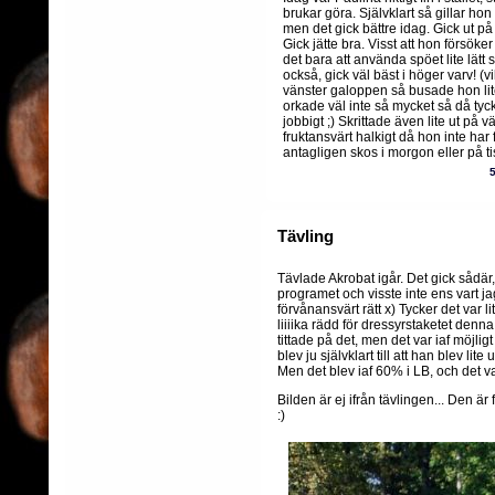
brukar göra. Självklart så gillar hon
men det gick bättre idag. Gick ut p
Gick jätte bra. Visst att hon försöke
det bara att använda spöet lite lätt
också, gick väl bäst i höger varv! (vi
vänster galoppen så busade hon l
orkade väl inte så mycket så då tyc
jobbigt ;) Skrittade även lite ut på 
fruktansvärt halkigt då hon inte har
antagligen skos i morgon eller på ti
Tävling
Tävlade Akrobat igår. Det gick sådär
programet och visste inte ens vart ja
förvånansvärt rätt x) Tycker det var li
liiiika rädd för dressyrstaketet denn
tittade på det, men det var iaf möjlig
blev ju självklart till att han blev lite 
Men det blev iaf 60% i LB, och det v
Bilden är ej ifrån tävlingen... Den ä
:)