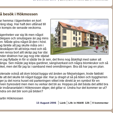
å besök i Hökmossen
ar hemma i lägenheten en kort
väng idag. Har haft den utlånad till
n kompis de senaste veckorna.
ägenheten var sig lik men något
tökigare och smutsigare än jag mins
en. Måste göra något åt den i höst.
ag tänkte att jag skulle måla om i
öksskåpen till att börja med och då
ven rensa bort allt skräp jag har där.
nder diskhon har jag nog inte städat
n jag flyttade in för si sådär tre år sen, det finns nog åtskilligt med saker att
länga. Sen måste jag köpa gardiner, sängöverkast och några blomkrukor och så
öket, men det får jag ta i samband med ommålningen. Bra då har jag en plan.
oterade också att dom börjat bygga vid änden av Mejselvägen, trode faktiskt
nte att det skulle bli något bygge där. Har ju dragit ut så på tiden och byggherren
ger ju det norra huset vid parkeringen vilket inte direkt är en symbol för en
riven hyresvärd men men nu verkar det bli av. Hoppas på det bästa det alltid bra
är invånarantalet i Hökmossen stiger, det gillar vi. Undra hur det kommer se ut?
ndra om det blir som på bilden?
artin Hökmossen
|
|
|
13 Augusti 2006
Länk
Life in HökM. 126
0 kommentar