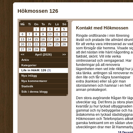
Hökmossen 126
Må
Ti
On
To
Fr
Lö
Sö
Kontakt med Hökmossen
1
2
3
4
5
6
7
8
9
10
11
12
Ringde ordförande i min förening
13
14
15
16
17
18
19
ikväll och pratade lite allmänt strunt
för att verka vara intresserad av va
20
21
22
23
24
25
26
som försigår där hemma. Visade si
27
28
29
30
att det nästan inte hänt någonting a
<<
April (2026)
>>
faktiskt, skönt. Vill inte verka
Arkiv
ointresserad och oengagerad. Har
funderingar på att renovera
Kategorier
lägenheten men vet inte riktigt hur 
Life in HökM. 126
(3)
ska tänka. antingen så renoverar 
Nya inlägg
den lite och får några tusenlappar
Nya kommentarer
extra (kankse) eller så gör man
storslammen och hamnar i en helt
Statistik
annan priskategori.
Sök i denna blogg
Den stora avgörande frågan för läg
utvecklar sig. Det finns ju stora p
kvarstår ju hur lyckad utbyggnaden 
gammal och ny bebyggelse och ha kv
åstakomma en lyckad stadsbyggnation
Hökmossen och Telefonplans attrakti
ganska tveksamt om en sådan utveck
utvecklingen drar mer åt Hammarbysj
18 Decem