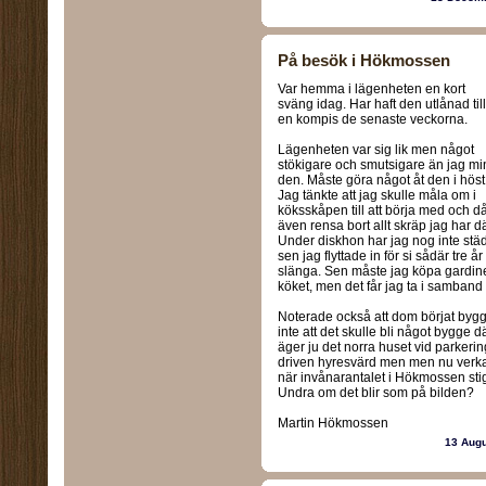
På besök i Hökmossen
Var hemma i lägenheten en kort
sväng idag. Har haft den utlånad till
en kompis de senaste veckorna.
Lägenheten var sig lik men något
stökigare och smutsigare än jag mi
den. Måste göra något åt den i höst
Jag tänkte att jag skulle måla om i
köksskåpen till att börja med och d
även rensa bort allt skräp jag har dä
Under diskhon har jag nog inte stä
sen jag flyttade in för si sådär tre å
slänga. Sen måste jag köpa gardin
köket, men det får jag ta i samban
Noterade också att dom börjat bygg
inte att det skulle bli något bygge 
äger ju det norra huset vid parkerin
driven hyresvärd men men nu verkar 
när invånarantalet i Hökmossen stig
Undra om det blir som på bilden?
Martin Hökmossen
13 Aug