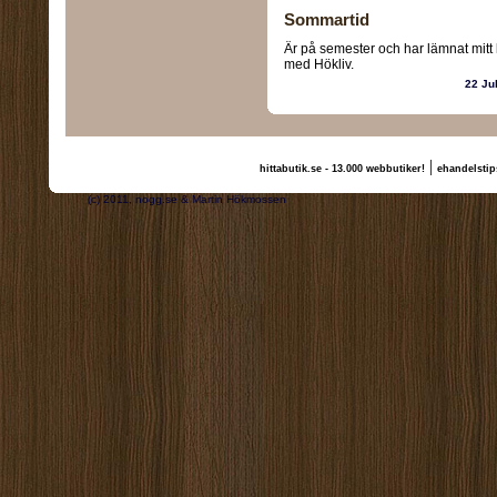
Sommartid
Är på semester och har lämnat mit
med Hökliv.
22 Ju
|
hittabutik.se - 13.000 webbutiker!
ehandelstip
(c) 2011, nogg.se & Martin Hökmossen