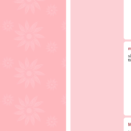
m
så
f
M