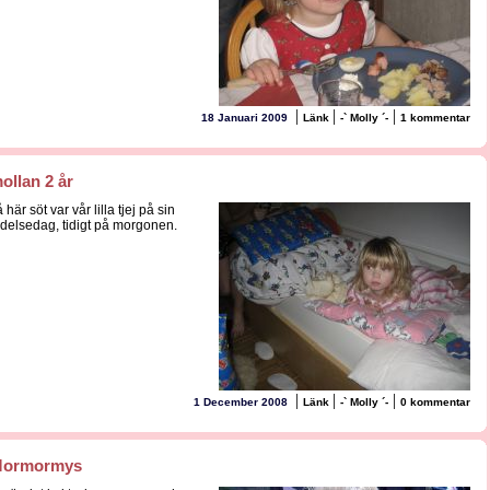
|
|
|
18 Januari 2009
Länk
-` Molly ´-
1 kommentar
ollan 2 år
 här söt var vår lilla tjej på sin
ödelsedag, tidigt på morgonen.
|
|
|
1 December 2008
Länk
-` Molly ´-
0 kommentar
ormormys