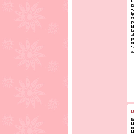
N
p
v
I
o
p
M
l
äl
p
at
S
so
D
j
M
m
M