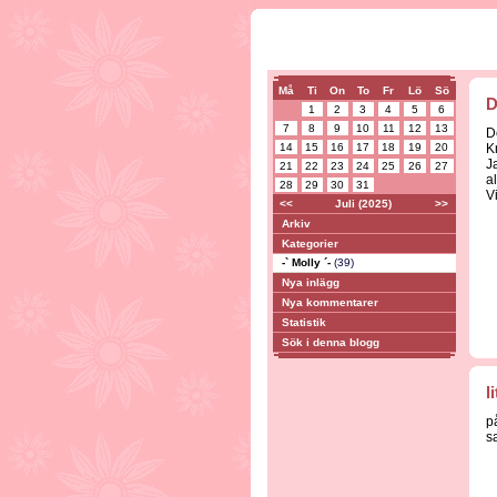
Må
Ti
On
To
Fr
Lö
Sö
D
1
2
3
4
5
6
7
8
9
10
11
12
13
D
14
15
16
17
18
19
20
Kr
Ja
21
22
23
24
25
26
27
a
28
29
30
31
V
<<
Juli (2025)
>>
Arkiv
Kategorier
-` Molly ´-
(39)
Nya inlägg
Nya kommentarer
Statistik
Sök i denna blogg
l
p
s