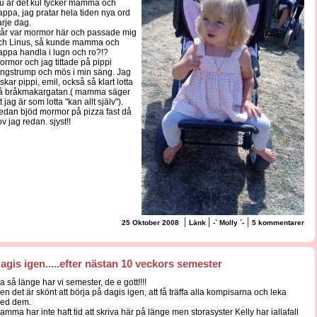
u är det kul tycker mamma och
appa, jag pratar hela tiden nya ord
arje dag.
går var mormor här och passade mig
ch Linus, så kunde mamma och
appa handla i lugn och ro?!?
ormor och jag tittade på pippi
ångstrump och mös i min säng. Jag
skar pippi, emil, också så klart lotta
å bråkmakargatan.( mamma säger
t jag är som lotta "kan allt själv").
edan bjöd mormor på pizza fast då
v jag redan. sjyst!!
|
|
|
25 Oktober 2008
Länk
-` Molly ´-
5 kommentarer
agis igen.....efter nästan 10 veckors semester
aa så länge har vi semester, de e gott!!!!
en det är skönt att börja på dagis igen, att få träffa alla kompisarna och leka
ed dem.
amma har inte haft tid att skriva här på länge men storasyster Kelly har iallafall