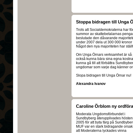
Stoppa bidragen till Unga 
Trots att Socialdemokraterna har fö
summor av skattebetalarnas pengar a
beslutade den dåvarande majoritet
under 2007 dela ut 300 000 kronor t
Något den nya majoriteten har ställt
Om Unga Örnars verksamhet är så p
också kunna bära sina egna kostnad
kunna gå till att förbättra Sundbybe
ungdomar som varje dag känner oro 
Slopa bidragen till Unga Örnar nu!
Alexandra Ivanov
Caroline Örblom ny ordfö
Moderata Ungdomsförbundet i
Sundbyberg återupplivades hösten
2005 för att byta färg på Sundbyber
MUF var en stark bidragande orsak t
att Moderaterna lyckades vinna