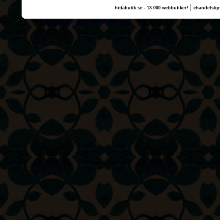
|
hittabutik.se - 13.000 webbutiker!
ehandelstip
(c) 2011, nogg.se & MUF Sundbyberg