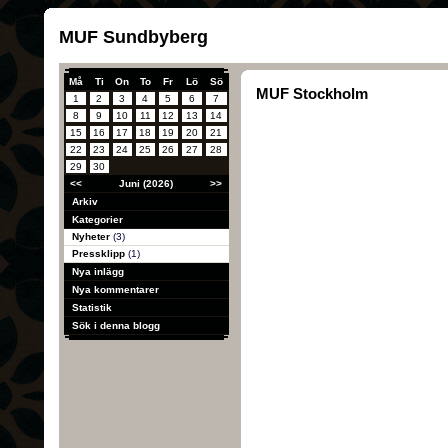
MUF Sundbyberg
Må
Ti
On
To
Fr
Lö
Sö
MUF Stockholm
1
2
3
4
5
6
7
8
9
10
11
12
13
14
15
16
17
18
19
20
21
22
23
24
25
26
27
28
29
30
<<
Juni (2026)
>>
Arkiv
Kategorier
Nyheter
(3)
Pressklipp
(1)
Nya inlägg
Nya kommentarer
Statistik
Sök i denna blogg