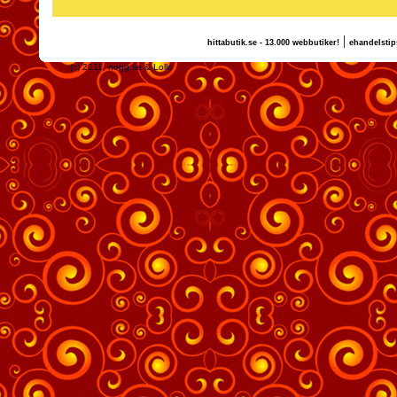
|
hittabutik.se - 13.000 webbutiker!
ehandelstip
(c) 2011, nogg.se & Lollo