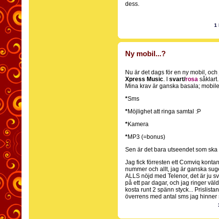
dess.
1
Ny mobil...?
Nu är det dags för en ny mobil, och 
Xpress Music
. I
svart/
rosa
såklart
Mina krav är ganska basala; mobile
*
Sms
*
Möjlighet att ringa samtal :P
*
Kamera
*
MP3 (=bonus)
Sen är det bara utseendet som ska
Jag fick förresten ett Comviq konta
nummer och allt, jag är ganska sugen
ALLS nöjd med Telenor, det är ju sv
på ett par dagar, och jag ringer väl
kosta runt 2 spänn styck... Prislis
överrens med antal sms jag hinner 