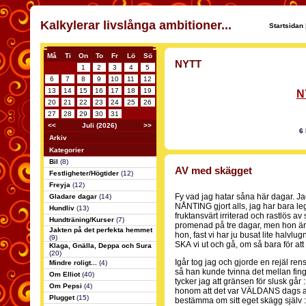
Kalkylerar livslånga ambitioner...
Startsidan
Må
Ti
On
To
Fr
Lö
Sö
NYTT
1
2
3
4
5
6
7
8
9
10
11
12
13
14
15
16
17
18
19
N
20
21
22
23
24
25
26
27
28
29
30
31
<<
Juli (2026)
>>
6
Arkiv
Kategorier
Bil
(8)
AV med skägget
Festligheter/Högtider
(12)
Freyja
(12)
Fy vad jag hatar såna här dagar. Jag
Gladare dagar
(14)
NÅNTING gjort alls, jag har bara lega
Hundliv
(13)
fruktansvärt irriterad och rastlös av 
Hundträning/Kurser
(7)
promenad på tre dagar, men hon är 
Jakten på det perfekta hemmet
hon, fast vi har ju busat lite halvlugn
(9)
SKA vi ut och gå, om så bara för att 
Klaga, Gnälla, Deppa och Sura
(20)
Igår tog jag och gjorde en rejäl ren
Mindre roligt...
(4)
så han kunde tvinna det mellan fingr
Om Elliot
(40)
tycker jag att gränsen för slusk gå
Om Pepsi
(4)
honom att det var VÄLDANS dags att 
Plugget
(15)
bestämma om sitt eget skägg själv 