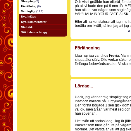
Shopping
(2)
Och visst gnällde han efteråt, för d
på att vi hade den på 9 mm då. ME
Utställning
(6)
han att det var någon som sagt någo
Vardagligt
(124)
folk!"
HAHA IN YOUR FACE ÄLSKLIN
Nya inlägg
Efter att ha konstaterat att jag inte
Nya kommentarer
berätta om ikväll, så tror jag att jag 
Statistik
3
Sök i denna blogg
Förlängning
Idag har jag varit hos Freyja. Mamm
slippa åka själv. Olle verkar säker på
förlänga fodervärdsavtalet. Vi ska s
Lördag...
Uäck, jag känner mig skapligt seg och
inatt och kollade på Jurtjyrkogård
Den första började 1 sen gick dom i 
väl ok, men tvåan var mest seg och l
han sover än.
Lite svårt att andas idag. Jag är jä
Blasket som blev igår ute på vägarna h
mormor. Det värsta är väl att jag ska 