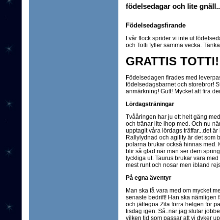
födelsedagar och lite gnäll..
Födelsedagsfirande
I vår flock sprider vi inte ut födel
och Totti fyller samma vecka. Tänka si
GRATTIS TOTTI!
Födelsedagen firades med leverpas
födelsedagsbarnet och storebror! 
anmärkning! Gutt! Mycket att fira de
Lördagsträningar
Tvååringen har ju ett helt gäng med
och tränar lite ihop med. Och nu när
upptagit våra lördags träffar...det är 
Rallylydnad och agility är det som
polarna brukar också hinnas med. 
blir så glad när man ser dem spring
lyckliga ut. Taurus brukar vara med
mest runt och nosar men ibland rej
På egna äventyr
Man ska få vara med om mycket me
senaste bedrift! Han ska nämligen 
och jättegoa Zita förra helgen för pa
tisdag igen. Så..när jag slutar jobb
vilken tid som passar att vi dyker u