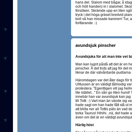
hans del. Slalom med bågar, å idag 
och höll handen) in i slalomet. Skoj!
försöken. Skrämde upp en liten sgili
tryck i det höga gräset bredvid plan
boll så han missade kaninen! Tur, 
fortfarande :-)
avundsjuk pinscher
Avundsjuka för att man inte vet bät
Man kan lugnt påstå att det är en h
pinscher. Å det trots att jag för det
liknar de där välvårdarde pudlarna 
Häromdagen var det åter dags för ba
Ulltussen är en väldigt tålmodig va
protestera. "Egentligen vill jag hel
lite istället..." En sån go liten hu
innebär han var avundsjuk kan jag 
till Totti :-) Vart man än vände sig
hade sagt om han hade fått stå ut m
att blöta ner all Tottis päls än vad 
torka Taurus! Hihihi...nä, det hade al
även om det är en väldigt avundsjuk
Härlig höst