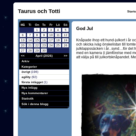
Taurus och Totti
Start
Må
Ti
On
To
Fr
Lö
Sö
God Jul
1
2
3
4
5
6
7
8
9
10
11
12
Knåpade ihop ett hund-julkort i år oc
13
14
15
16
17
18
19
och skicka iväg önskelistan till tomt
20
21
22
23
24
25
26
julklappssäcken i år...synd....för det h
27
28
29
30
med en kamera (i jämförelse med mobi
<<
April (2026)
>>
att välja på till julkortsknåpandet. Me
Arkiv
Kategorier
övrigt
(196)
agility
(92)
första inlägget
(1)
Nya inlägg
Nya kommentarer
Statistik
Sök i denna blogg