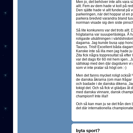
Men jo, det behöver inte alls vara så
allt. Fem av dem hade vi koll på re
Den sjätte hade vi allt funderat på 
parkeringen, när det hoppar ut en pi
parkera bredvid varandra bland tusen
norrman visade sig den siste pinsc
Så lite konkurens var det trots allt
högtalarna var suuuperläskiga. Å ha
roligaste utsällningen i världshist
dagarna. Jag kunde busa upp honom 
Taurus. Trist! Excellent båda dagarn
Kanske inte så illa men jag hade ju
Zita fick några toppresultat så efter
var det dags för 60 mil hem igen...Jag
sällskap med den där dagsturen vi gj
som vi inte pratar så högt om :-)
Men det fanns mycket roligt också! V
de danska åkrarna (om man frågar 
och badade i de danska dikena. Jag å
tokigt det. Och så fick vi glädjas 
med danska vinnare, dansk champio
champion!! Inte illa!!
Och så kan man ju se det från den lju
det där internationella championatet 
byta sport?