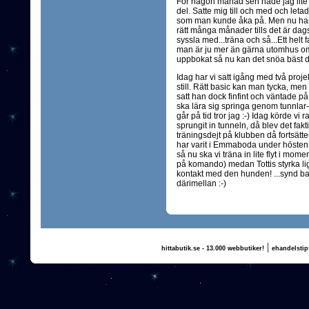
För någon månad sen hade jag lite å
del. Satte mig till och med och leta
som man kunde åka på. Men nu har j
rätt många månader tills det är dags
syssla med...träna och så...Ett helt 
man är ju mer än gärna utomhus om 
uppbokat så nu kan det snöa bäst det
Idag har vi satt igång med två projekt,
still. Rätt basic kan man tycka, men v
satt han dock finfint och väntade p
ska lära sig springa genom tunnlar- sn
går på tid tror jag :-) Idag körde vi 
sprungit in tunneln, då blev det fakt
träningsdejt på klubben då fortsätter
har varit i Emmaboda under hösten o
så nu ska vi träna in lite flyt i mom
på komando) medan Tottis styrka lig
kontakt med den hunden! ...synd bara
därimellan :-)
|
hittabutik.se - 13.000 webbutiker!
ehandelstip
(c) 2011, nogg.se & Annika Olsson