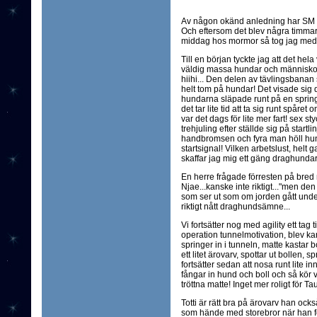
Av någon okänd anledning har SM 
Och eftersom det blev några timmar
middag hos mormor så tog jag med 
Till en början tyckte jag att det hela 
väldig massa hundar och människor 
hiihi... Den delen av tävlingsbana
helt tom på hundar! Det visade sig d
hundarna släpade runt på en springa
det tar lite tid att ta sig runt spår
var det dags för lite mer fart! sex 
trehjuling efter ställde sig på startl
handbromsen och fyra man höll hunda
startsignal! Vilken arbetslust, helt g
skaffar jag mig ett gäng draghundar 
En herre frågade förresten på bred
Njae...kanske inte riktigt..."men den 
som ser ut som om jorden gått unde
riktigt nått draghundsämne...
Vi fortsätter nog med agility ett tag ti
operation tunnelmotivation, blev kan
springer in i tunneln, matte kastar 
ett litet ärovarv, spottar ut bollen, 
fortsätter sedan att nosa runt lite i
fångar in hund och boll och så kör v
tröttna matte! Inget mer roligt för Ta
Totti är rätt bra på ärovarv han oc
som hände med storebror när han för