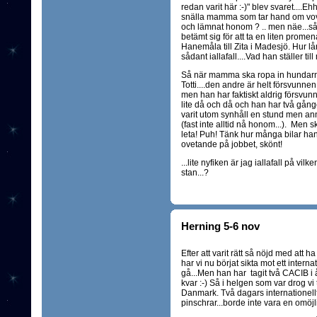
redan varit här :-)" blev svaret....E
snälla mamma som tar hand om vovv
och lämnat honom ? .. men näe...så 
betämt sig för att ta en liten pro
Hanemåla till Zita i Madesjö. Hur l
sådant iallafall....Vad han ställer ti
Så när mamma ska ropa in hundarn
Totti....den andre är helt försvunne
men han har faktiskt aldrig försvun
lite då och då och han har två gånger
varit utom synhåll en stund men a
(fast inte alltid nå honom...). Men s
leta! Puh! Tänk hur många bilar han 
ovetande på jobbet, skönt!
...lite nyfiken är jag iallafall på vi
stan...?
Herning 5-6 nov
Efter att varit rätt så nöjd med at
har vi nu börjat sikta mot ett inter
gå...Men han har tagit två CACIB i 
kvar :-) Så i helgen som var drog 
Danmark. Två dagars internationell
pinschrar...borde inte vara en omö