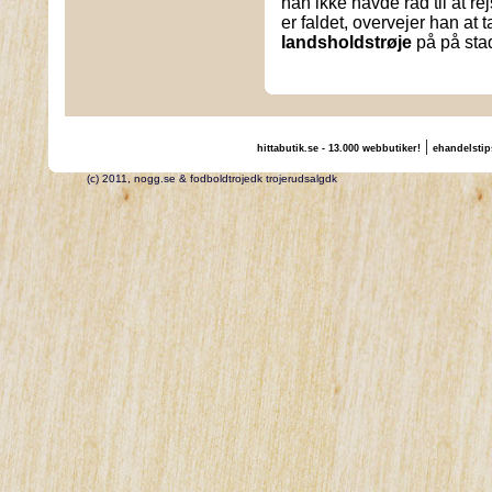
han ikke havde råd til at re
er faldet, overvejer han at 
landsholdstrøje
på på stad
|
hittabutik.se - 13.000 webbutiker!
ehandelstip
(c) 2011, nogg.se & fodboldtrojedk trojerudsalgdk