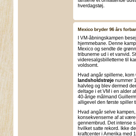
fansene et omfattende udvalg
hverdagstøj.
Mexico bryder 96 års forba
I VM-åbningskampen besej
hjemmebane. Denne kamp sa
Mexico og sendte de grøn
tribunerne ud i et vanvid. 
videresalgsbilletterne til
voldsomt.
Hvad angår spillerne, kom G
landsholdstrøje
nummer 19
halvleg og blev dermed den 
deltage i et VM i en alder 
40-årige målmand Guillerm
alligevel den første spiller 
Hvad angår selve kampen, 
konsekvenserne af at være de 
gennembrud. Det intense spi
hvilket satte rekord. Ikke
kraftcenter i Amerika med 1