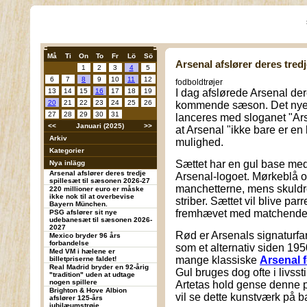
Må
Ti
On
To
Fr
Lö
Sö
Arsenal afslører deres tred
1
2
3
4
5
6
7
8
9
10
11
12
fodboldtrøjer
13
14
15
16
17
18
19
I dag afslørede Arsenal dere
20
21
22
23
24
25
26
kommende sæson. Det ny
27
28
29
30
31
lanceres med sloganet "Ars
<<
Januari (2025)
>>
at Arsenal "ikke bare er en
Arkiv
mulighed.
Kategorier
Sættet har en gul base me
Nya inlägg
Arsenal afslører deres tredje
Arsenal-logoet. Mørkeblå o
spillesæt til sæsonen 2026-27
manchetterne, mens skuldre
220 millioner euro er måske
ikke nok til at overbevise
striber. Sættet vil blive pa
Bayern München.
fremhævet med matchende g
PSG afslører sit nye
udebanesæt til sæsonen 2026-
2027
Rød er Arsenals signaturfa
Mexico bryder 96 års
forbandelse
som et alternativ siden 195
Med VM i hælene er
mange klassiske
Arsenal 
billetpriserne faldet!
Real Madrid bryder en 92-årig
Gul bruges dog ofte i livsst
"tradition" uden at udtage
nogen spillere
Artetas hold gense denne 
Brighton & Hove Albion
vil se dette kunstværk på 
afslører 125-års
jubilæumstrøje