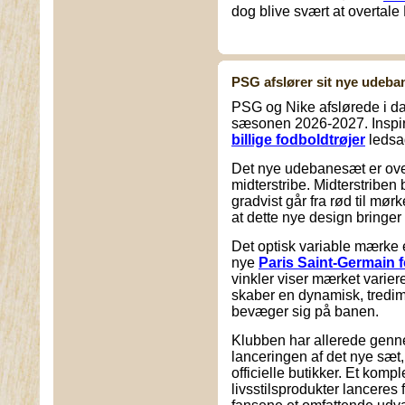
dog blive svært at overtale B
PSG afslører sit nye udeba
PSG og Nike afslørede i d
sæsonen 2026-2027. Inspire
billige fodboldtrøjer
ledsa
Det nye udebanesæt er ove
midterstribe. Midterstriben b
gradvist går fra rød til m
at dette nye design bringe
Det optisk variable mærke e
nye
Paris Saint-Germain 
vinkler viser mærket varier
skaber en dynamisk, tredime
bevæger sig på banen.
Klubben har allerede genn
lanceringen af det nye sæt,
officielle butikker. Et komp
livsstilsprodukter lanceres f