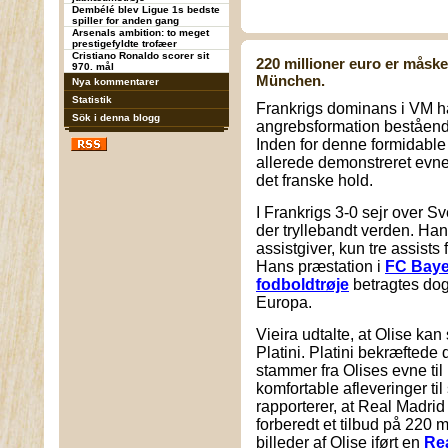
Dembélé blev Ligue 1s bedste
spiller for anden gang
Arsenals ambition: to meget
prestigefyldte trofæer
Cristiano Ronaldo scorer sit
220 millioner euro er måske
970. mål
München.
Nya kommentarer
Statistik
Frankrigs dominans i VM h
Sök i denna blogg
angrebsformation beståend
Inden for denne formidable
allerede demonstreret evnen 
det franske hold.
I Frankrigs 3-0 sejr over S
der tryllebandt verden. Han
assistgiver, kun tre assist
Hans præstation i
FC Bay
fodboldtrøje
betragtes dog
Europa.
Vieira udtalte, at Olise k
Platini. Platini bekræftede
stammer fra Olises evne til
komfortable afleveringer ti
rapporterer, at Real Madrid
forberedt et tilbud på 220 
billeder af Olise iført en
Rea