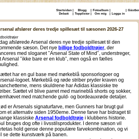
Startsidan
|
Blogg
|
Fotoalbum
|
|
Gästbo
Debatt
|
Topplistor
|
Om mig
|
Logga in
rsenal afslører deres tredje spillesæt til sæsonen 2026-27
odboldtrøjer
 dag afslørede Arsenal deres nye tredje spillesæt til den
ommende sæson. Det nye
billige fodboldtrøjer
, der
anceres med sloganet "Arsenal State of Mind", understreger,
t Arsenal "ikke bare er en klub", men også en fælles
ulighed.
ættet har en gul base med mørkeblå sponsorlogoer og
rsenal-logoet. Mørkeblå og røde striber pryder kraven og
anchetterne, mens skuldrene har Adidas klassiske tre
triber. Sættet vil blive parret med marineblå shorts og sokker,
remhævet med matchende guld- og bordeauxrøde detaljer.
ød er Arsenals signaturfarve, men Gunners har brugt gul
om et alternativ siden 1950erne. Denne farve har bidraget til
ange klassiske
Arsenal fodboldtrøje
i klubbens historie.
ul bruges dog ofte i livsstilsprodukter. I denne sæson vil
rtetas hold gense denne populære farvekombination, og vi
il se dette kunstværk på banen.