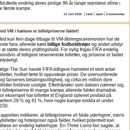
fsluttede endelig deres pinlige 96 år lange sejrsløse stime i
e første kampe.
|
|
|
12 Juni 2026
Länk
sport
0 kommentar
ed VM i hælene er billetpriserne faldet!
ed kun fem dage tilbage til VM-åbningsceremonien har de
leste fans allerede købt
billige fodboldtrøjer
og andet udstyr
il at støtte deres yndlingshold. For nylig frigav FIFA endelig
usindvis af tidligere reserverede billetter, og priserne er faldet
etydeligt.
følge The Sun havde FIFA tidligere hamstret et stort antal
illetter, hvilket førte til oppustede priser. De overvurderede
og fansenes betalingsvillighed, og cirka en million dyre
illetter forbliver usolgte. Efterhånden som datoen nærmer sig,
r billetpriserne til mange kampe allerede faldet dramatisk.
or eksempel har billetter til England oplevet prisfald på
ellem 29 % og 41 %, hvor nogle kampe endda er under
150.
apporten indikerer, at billetpriserne vil falde yderligere, mens
lybilletter og hotelpriser også falder, hvilket potentielt kan
dløse en endelig køberhype. En Three Lions-fan sagde, at