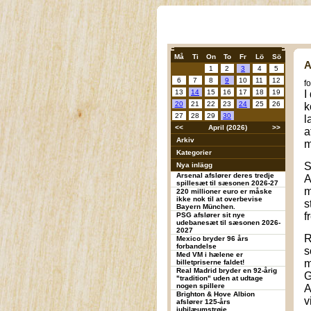
Må
Ti
On
To
Fr
Lö
Sö
A
1
2
3
4
5
6
7
8
9
10
11
12
f
13
14
15
16
17
18
19
I
20
21
22
23
24
25
26
k
27
28
29
30
l
<<
April (2026)
>>
a
Arkiv
m
Kategorier
S
Nya inlägg
Arsenal afslører deres tredje
A
spillesæt til sæsonen 2026-27
m
220 millioner euro er måske
ikke nok til at overbevise
s
Bayern München.
f
PSG afslører sit nye
udebanesæt til sæsonen 2026-
2027
R
Mexico bryder 96 års
forbandelse
s
Med VM i hælene er
m
billetpriserne faldet!
Real Madrid bryder en 92-årig
G
"tradition" uden at udtage
nogen spillere
A
Brighton & Hove Albion
v
afslører 125-års
jubilæumstrøje