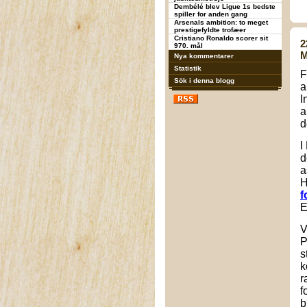
Dembélé blev Ligue 1s bedste
spiller for anden gang
Arsenals ambition: to meget
prestigefyldte trofæer
Cristiano Ronaldo scorer sit
2
970. mål
M
Nya kommentarer
Statistik
F
Sök i denna blogg
a
I
a
d
I
d
a
H
f
E
V
P
s
k
r
f
b