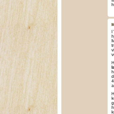
f
h
M
I
h
M
t
v
v
H
l
h
d
4
a
H
k
g
h
k