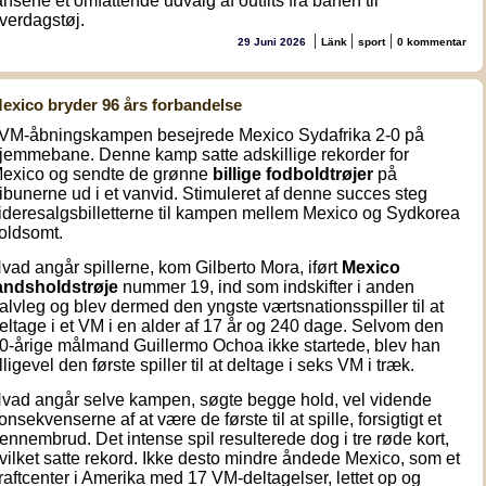
ansene et omfattende udvalg af outfits fra banen til
verdagstøj.
|
|
|
29 Juni 2026
Länk
sport
0 kommentar
exico bryder 96 års forbandelse
 VM-åbningskampen besejrede Mexico Sydafrika 2-0 på
jemmebane. Denne kamp satte adskillige rekorder for
exico og sendte de grønne
billige fodboldtrøjer
på
ribunerne ud i et vanvid. Stimuleret af denne succes steg
ideresalgsbilletterne til kampen mellem Mexico og Sydkorea
oldsomt.
vad angår spillerne, kom Gilberto Mora, iført
Mexico
andsholdstrøje
nummer 19, ind som indskifter i anden
alvleg og blev dermed den yngste værtsnationsspiller til at
eltage i et VM i en alder af 17 år og 240 dage. Selvom den
0-årige målmand Guillermo Ochoa ikke startede, blev han
lligevel den første spiller til at deltage i seks VM i træk.
vad angår selve kampen, søgte begge hold, vel vidende
onsekvenserne af at være de første til at spille, forsigtigt et
ennembrud. Det intense spil resulterede dog i tre røde kort,
vilket satte rekord. Ikke desto mindre åndede Mexico, som et
raftcenter i Amerika med 17 VM-deltagelser, lettet op og