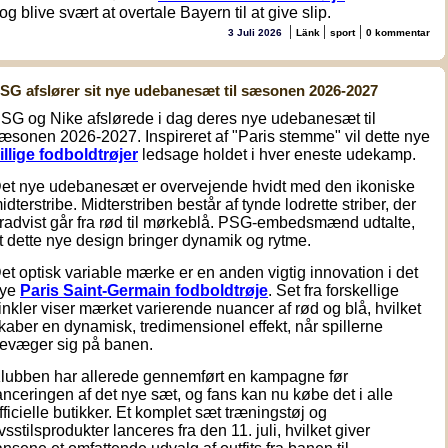
og blive svært at overtale Bayern til at give slip.
|
|
|
3 Juli 2026
Länk
sport
0 kommentar
SG afslører sit nye udebanesæt til sæsonen 2026-2027
SG og Nike afslørede i dag deres nye udebanesæt til
æsonen 2026-2027. Inspireret af "Paris stemme" vil dette nye
illige fodboldtrøjer
ledsage holdet i hver eneste udekamp.
et nye udebanesæt er overvejende hvidt med den ikoniske
idterstribe. Midterstriben består af tynde lodrette striber, der
radvist går fra rød til mørkeblå. PSG-embedsmænd udtalte,
t dette nye design bringer dynamik og rytme.
et optisk variable mærke er en anden vigtig innovation i det
ye
Paris Saint-Germain fodboldtrøje
. Set fra forskellige
inkler viser mærket varierende nuancer af rød og blå, hvilket
kaber en dynamisk, tredimensionel effekt, når spillerne
evæger sig på banen.
lubben har allerede gennemført en kampagne før
anceringen af det nye sæt, og fans kan nu købe det i alle
fficielle butikker. Et komplet sæt træningstøj og
ivsstilsprodukter lanceres fra den 11. juli, hvilket giver