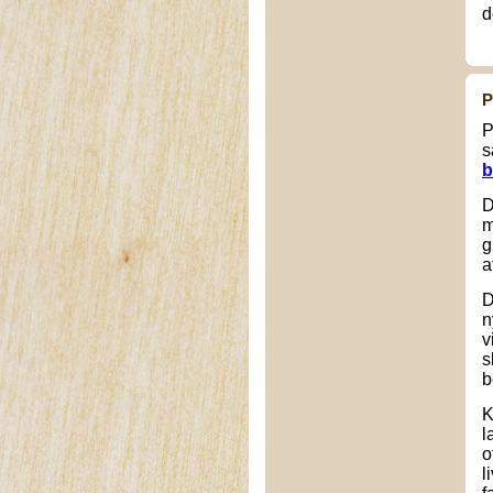
d
P
P
s
b
D
m
g
a
D
n
v
s
b
K
l
o
l