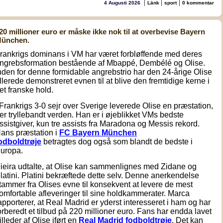
|
|
|
4 Augusti 2026
Länk
sport
0 kommentar
20 millioner euro er måske ikke nok til at overbevise Bayern
ünchen.
rankrigs dominans i VM har været forbløffende med deres
ngrebsformation bestående af Mbappé, Dembélé og Olise.
nden for denne formidable angrebstrio har den 24-årige Olise
llerede demonstreret evnen til at blive den fremtidige kerne i
et franske hold.
 Frankrigs 3-0 sejr over Sverige leverede Olise en præstation,
er tryllebandt verden. Han er i øjeblikket VMs bedste
ssistgiver, kun tre assists fra Maradona og Messis rekord.
ans præstation i
FC Bayern München
odboldtrøje
betragtes dog også som blandt de bedste i
uropa.
ieira udtalte, at Olise kan sammenlignes med Zidane og
latini. Platini bekræftede dette selv. Denne anerkendelse
tammer fra Olises evne til konsekvent at levere de mest
omfortable afleveringer til sine holdkammerater. Marca
apporterer, at Real Madrid er yderst interesseret i ham og har
orberedt et tilbud på 220 millioner euro. Fans har endda lavet
illeder af Olise iført en
Real Madrid fodboldtrøje
. Det kan