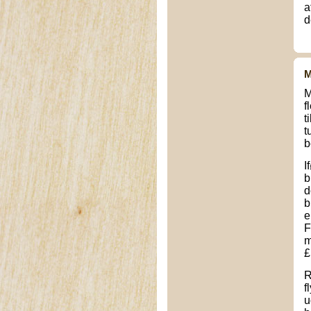
a
d
M
M
f
t
t
b
I
b
d
b
e
F
m
£
R
f
u