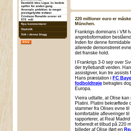
Dembélé blev Ligue 1s bedste
spiller for anden gang
Arsenals ambition: to meget
prestigefyldte trofæer
Cristiano Ronaldo scorer sit
220 millioner euro er måske
970. mål
München.
Nya kommentarer
Statistik
Frankrigs dominans i VM h
Sök i denna blogg
angrebsformation beståend
Inden for denne formidable
allerede demonstreret evnen 
det franske hold.
I Frankrigs 3-0 sejr over S
der tryllebandt verden. Han
assistgiver, kun tre assist
Hans præstation i
FC Bay
fodboldtrøje
betragtes dog
Europa.
Vieira udtalte, at Olise k
Platini. Platini bekræftede
stammer fra Olises evne til
komfortable afleveringer ti
rapporterer, at Real Madrid
forberedt et tilbud på 220 
billeder af Olise iført en
Rea