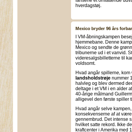
fansene et omfattende udvalg
hverdagstøj.
Mexico bryder 96 års forba
I VM-åbningskampen besej
hjemmebane. Denne kamp sa
Mexico og sendte de grøn
tribunerne ud i et vanvid. 
videresalgsbilletterne til
voldsomt.
Hvad angår spillerne, kom G
landsholdstrøje
nummer 19
halvleg og blev dermed den 
deltage i et VM i en alder 
40-årige målmand Guillerm
alligevel den første spiller 
Hvad angår selve kampen, 
konsekvenserne af at være de 
gennembrud. Det intense spi
hvilket satte rekord. Ikke
kraftcenter i Amerika med 1