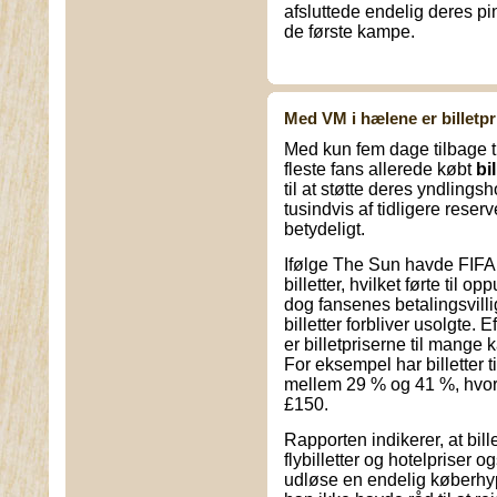
afsluttede endelig deres pin
de første kampe.
Med VM i hælene er billetpr
Med kun fem dage tilbage 
fleste fans allerede købt
bi
til at støtte deres yndlings
tusindvis af tidligere reserv
betydeligt.
Ifølge The Sun havde FIFA t
billetter, hvilket førte til 
dog fansenes betalingsvilli
billetter forbliver usolgte
er billetpriserne til mange
For eksempel har billetter t
mellem 29 % og 41 %, hvo
£150.
Rapporten indikerer, at bill
flybilletter og hotelpriser o
udløse en endelig køberhy