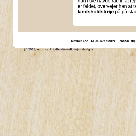
han ikke havde råd til at re
er faldet, overvejer han at 
landsholdstrøje
på på stad
|
hittabutik.se - 13.000 webbutiker!
ehandelstip
(c) 2011, nogg.se & fodboldtrojedk trojerudsalgdk