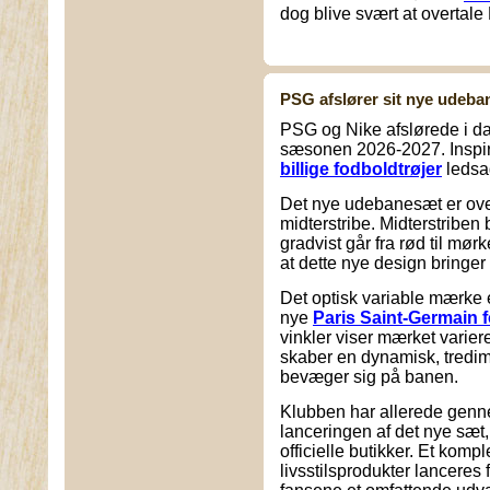
dog blive svært at overtale B
PSG afslører sit nye udeba
PSG og Nike afslørede i d
sæsonen 2026-2027. Inspire
billige fodboldtrøjer
ledsa
Det nye udebanesæt er ove
midterstribe. Midterstriben b
gradvist går fra rød til m
at dette nye design bringe
Det optisk variable mærke e
nye
Paris Saint-Germain 
vinkler viser mærket varier
skaber en dynamisk, tredime
bevæger sig på banen.
Klubben har allerede genn
lanceringen af det nye sæt,
officielle butikker. Et komp
livsstilsprodukter lanceres f