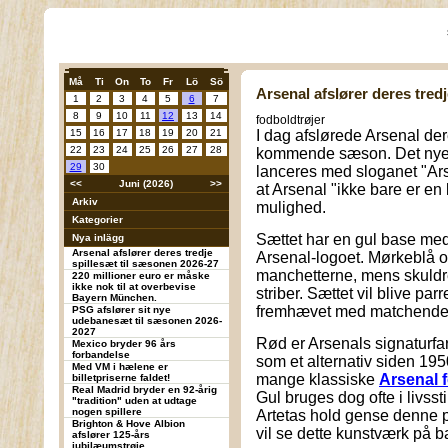
Må
Ti
On
To
Fr
Lö
Sö
Arsenal afslører deres tred
1
2
3
4
5
6
7
8
9
10
11
12
13
14
fodboldtrøjer
15
16
17
18
19
20
21
I dag afslørede Arsenal dere
22
23
24
25
26
27
28
kommende sæson. Det ny
29
30
lanceres med sloganet "Ars
<<
Juni (2026)
>>
at Arsenal "ikke bare er en
Arkiv
mulighed.
Kategorier
Sættet har en gul base me
Nya inlägg
Arsenal afslører deres tredje
Arsenal-logoet. Mørkeblå o
spillesæt til sæsonen 2026-27
manchetterne, mens skuldre
220 millioner euro er måske
ikke nok til at overbevise
striber. Sættet vil blive pa
Bayern München.
fremhævet med matchende g
PSG afslører sit nye
udebanesæt til sæsonen 2026-
2027
Rød er Arsenals signaturfa
Mexico bryder 96 års
forbandelse
som et alternativ siden 195
Med VM i hælene er
mange klassiske
Arsenal 
billetpriserne faldet!
Real Madrid bryder en 92-årig
Gul bruges dog ofte i livsst
"tradition" uden at udtage
nogen spillere
Artetas hold gense denne 
Brighton & Hove Albion
vil se dette kunstværk på 
afslører 125-års
jubilæumstrøje