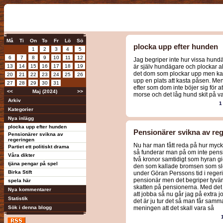
Må
Ti
On
To
Fr
Lö
Sö
plocka upp efter hunden
1
2
3
4
5
6
7
8
9
10
11
12
Jag begriper inte hur vissa hund
13
14
15
16
17
18
19
är själv hundägare och plockar all
det dom som plockar upp men kasta
20
21
22
23
24
25
26
upp en plats att kasta påsen. M
27
28
29
30
31
efter som dom inte böjer sig för a
<<
Maj (2024)
>>
morse och det låg hund skit på v
Arkiv
1
Kategorier
Nya inlägg
plocka upp efter hunden
Pensionärer svikna av re
Pensionärer svikna av
regeringen
Nu har man fått reda på hur myck
Partiet ett politiskt drama
så funderar man på om inte pensio
Våra dikter
två kronor samtidigt som hyran g
tjäna pengar på spel
den som kallade bromsen som slo
Birka Stift
under Göran Perssons tid i regeri
pensionär men det begriper tyvärr
spela här
skatten på pensionerna. Med det 
Nya kommentarer
att jobba så nu går jag på extra j
Statistik
det är ju tur det så man får sam
Sök i denna blogg
meningen att det skall vara så