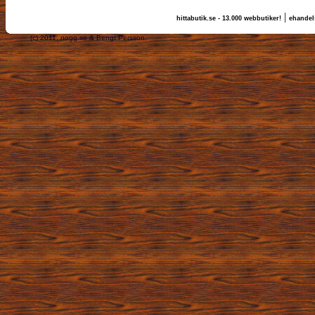
|
hittabutik.se - 13.000 webbutiker!
ehandels
(c) 2011, nogg.se & Bengt Persson