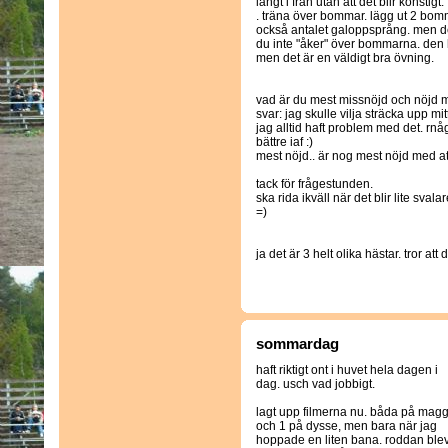
långt i från utan att det blir konstigt.
. träna över bommar. lägg ut 2 bo
också antalet galoppsprång. men det 
du inte "åker" över bommarna. den hä
men det är en väldigt bra övning.
vad är du mest missnöjd och nöjd me
svar: jag skulle vilja sträcka upp mitt
jag alltid haft problem med det. rnågo
bättre iaf :)
mest nöjd.. är nog mest nöjd med att
tack för frågestunden.
ska rida ikväll när det blir lite svalar
=)
ja det är 3 helt olika hästar. tror att d
sommardag
haft riktigt ont i huvet hela dagen i
dag. usch vad jobbigt.
lagt upp filmerna nu. båda på mag
och 1 på dysse, men bara när jag
hoppade en liten bana. roddan ble