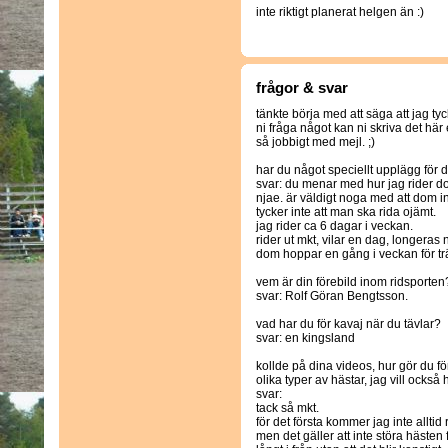
inte riktigt planerat helgen än :)
frågor & svar
tänkte börja med att säga att jag tyck
ni fråga något kan ni skriva det här e
så jobbigt med mejl. ;)
har du något speciellt upplägg för 
svar: du menar med hur jag rider 
njae. är väldigt noga med att dom int
tycker inte att man ska rida ojämt.
jag rider ca 6 dagar i veckan.
rider ut mkt, vilar en dag, longer
dom hoppar en gång i veckan för tr
vem är din förebild inom ridsporten
svar: Rolf Göran Bengtsson.
vad har du för kavaj när du tävlar?
svar: en kingsland
kollde på dina videos, hur gör du för
olika typer av hästar, jag vill också 
svar:
tack så mkt.
för det första kommer jag inte alltid 
men det gäller att inte störa hästen