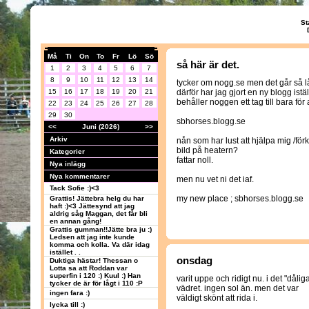
St
Må
Ti
On
To
Fr
Lö
Sö
så här är det.
1
2
3
4
5
6
7
8
9
10
11
12
13
14
tycker om nogg.se men det går så 
15
16
17
18
19
20
21
därför har jag gjort en ny blogg istäl
behåller noggen ett tag till bara för 
22
23
24
25
26
27
28
29
30
sbhorses.blogg.se
<<
Juni (2026)
>>
Arkiv
nån som har lust att hjälpa mig /fö
bild på heatern?
Kategorier
fattar noll.
Nya inlägg
Nya kommentarer
men nu vet ni det iaf.
Tack Sofie :)<3
my new place ; sbhorses.blogg.se
Grattis! Jättebra helg du har
haft :)<3 Jättesynd att jag
aldrig såg Maggan, det får bli
en annan gång!
Grattis gumman!!Jätte bra ju :)
Ledsen att jag inte kunde
komma och kolla. Va där idag
istället . .
onsdag
Duktiga hästar! Thessan o
Lotta sa att Roddan var
superfin i 120 :) Kuul :) Han
varit uppe och ridigt nu. i det "dålig
tycker de är för lågt i 110 :P
vädret. ingen sol än. men det var
ingen fara :)
väldigt skönt att rida i.
lycka till :)