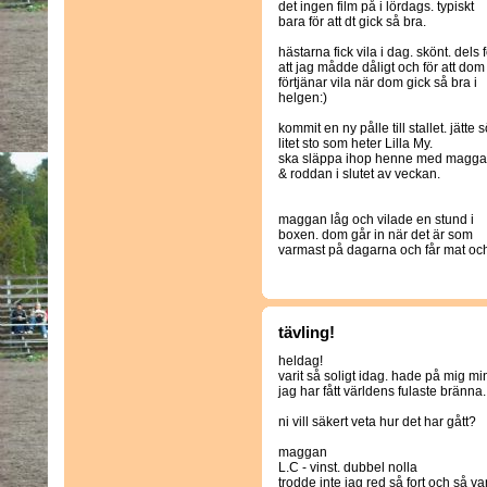
det ingen film på i lördags. typiskt
bara för att dt gick så bra.
hästarna fick vila i dag. skönt. dels 
att jag mådde dåligt och för att dom
förtjänar vila när dom gick så bra i
helgen:)
kommit en ny pålle till stallet. jätte s
litet sto som heter Lilla My.
ska släppa ihop henne med magg
& roddan i slutet av veckan.
maggan låg och vilade en stund i
boxen. dom går in när det är som
varmast på dagarna och får mat och 
tävling!
heldag!
varit så soligt idag. hade på mig m
jag har fått världens fulaste bränna.
ni vill säkert veta hur det har gått?
maggan
L.C - vinst. dubbel nolla
trodde inte jag red så fort och så 