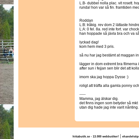
L.B- dubbel nolla plac. vit rosett. h
runda! hon var så fin. framtiden med
Roddan
L:B: tråkig. rev dom 2 lättaste hind
L:A: 0 fel. 8a. red inte fort. var choc
han hoppade så jävla bra och va s
lyckad dag!
kom hem med 3 pris.
så nu har jag bestämt at maggan in
lägger in dom extremt bra filmerna im
after sun i fejjan sen blir det att ko
imorn ska jag hoppa Dysse :)
roligt att träffa alla gamla ponny o
-----
Mamma, jag älskar dig.
det finns ingen som betyder så mkt so
utan dig hade jag inte varit nånting.
|
hittabutik.se - 13.000 webbutiker!
ehandelstip