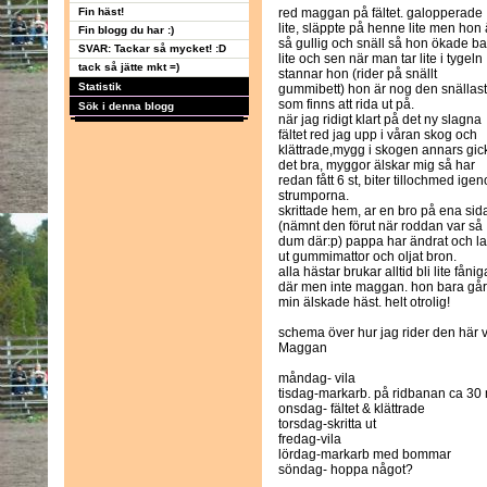
Fin häst!
red maggan på fältet. galopperade
lite, släppte på henne lite men hon 
Fin blogg du har :)
så gullig och snäll så hon ökade b
SVAR: Tackar så mycket! :D
lite och sen när man tar lite i tygeln
tack så jätte mkt =)
stannar hon (rider på snällt
Statistik
gummibett) hon är nog den snällas
som finns att rida ut på.
Sök i denna blogg
när jag ridigt klart på det ny slagna
fältet red jag upp i våran skog och
klättrade,mygg i skogen annars gic
det bra, myggor älskar mig så har
redan fått 6 st, biter tillochmed ige
strumporna.
skrittade hem, ar en bro på ena sid
(nämnt den förut när roddan var så
dum där:p) pappa har ändrat och la
ut gummimattor och oljat bron.
alla hästar brukar alltid bli lite fånig
där men inte maggan. hon bara går
min älskade häst. helt otrolig!
schema över hur jag rider den här
Maggan
måndag- vila
tisdag-markarb. på ridbanan ca 30 m
onsdag- fältet & klättrade
torsdag-skritta ut
fredag-vila
lördag-markarb med bommar
söndag- hoppa något?