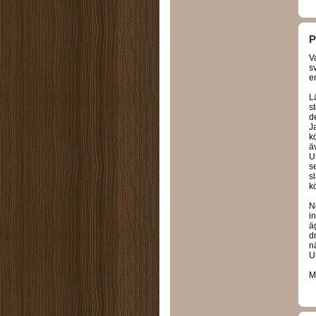
P
V
s
e
L
s
d
J
k
ä
U
se
s
k
N
i
ä
d
n
U
M