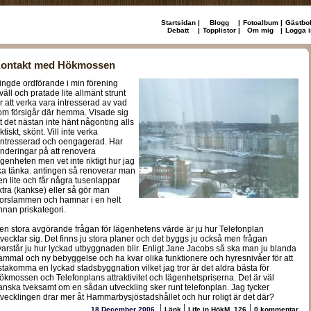
Startsidan
|
Blogg
|
Fotoalbum
|
Gästbo
Debatt
|
Topplistor
|
Om mig
|
Logga i
ontakt med Hökmossen
ingde ordförande i min förening
kväll och pratade lite allmänt strunt
ör att verka vara intresserad av vad
om försigår där hemma. Visade sig
tt det nästan inte hänt någonting alls
ktiskt, skönt. Vill inte verka
intresserad och oengagerad. Har
underingar på att renovera
ägenheten men vet inte riktigt hur jag
ka tänka. antingen så renoverar man
en lite och får några tusenlappar
xtra (kankse) eller så gör man
torslammen och hamnar i en helt
nnan priskategori.
en stora avgörande frågan för lägenhetens värde är ju hur Telefonplan
tvecklar sig. Det finns ju stora planer och det byggs ju också men frågan
varstår ju hur lyckad utbyggnaden blir. Enligt Jane Jacobs så ska man ju blanda
ammal och ny bebyggelse och ha kvar olika funktionere och hyresnivåer för att
stakomma en lyckad stadsbyggnation vilket jag tror är det aldra bästa för
ökmossen och Telefonplans attraktivitet och lägenhetspriserna. Det är väl
anska tveksamt om en sådan utveckling sker runt telefonplan. Jag tycker
tvecklingen drar mer åt Hammarbysjöstadshållet och hur roligt är det där?
|
|
|
18 December 2006
Länk
Life in HökM. 126
0 kommentar