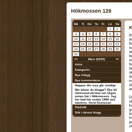
Hökmossen 126
Må
Ti
On
To
Fr
Lö
Sö
K
1
2
3
4
5
6
7
8
9
R
10
11
12
13
14
15
16
i
f
17
18
19
20
21
22
23
s
24
25
26
27
28
29
30
a
31
fa
<<
Mars (2025)
>>
o
f
Arkiv
l
Kategorier
s
Nya inlägg
d
Nya kommentarer
e
s
Hoppas din resa går smidigt
a
När börjar du blogga? Ska bli
intressant att läsa om någon
annan här i Hökmossen. Jag
D
har bott här sedan 1980 och
u
stortrivs. Gerd Svensson
k
Statistik
g
Sök i denna blogg
å
H
g
u