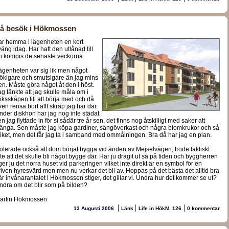
å besök i Hökmossen
ar hemma i lägenheten en kort
väng idag. Har haft den utlånad till
n kompis de senaste veckorna.
ägenheten var sig lik men något
tökigare och smutsigare än jag mins
en. Måste göra något åt den i höst.
ag tänkte att jag skulle måla om i
öksskåpen till att börja med och då
ven rensa bort allt skräp jag har där.
nder diskhon har jag nog inte städat
n jag flyttade in för si sådär tre år sen, det finns nog åtskilligt med saker att
länga. Sen måste jag köpa gardiner, sängöverkast och några blomkrukor och så
öket, men det får jag ta i samband med ommålningen. Bra då har jag en plan.
oterade också att dom börjat bygga vid änden av Mejselvägen, trode faktiskt
nte att det skulle bli något bygge där. Har ju dragit ut så på tiden och byggherren
ger ju det norra huset vid parkeringen vilket inte direkt är en symbol för en
riven hyresvärd men men nu verkar det bli av. Hoppas på det bästa det alltid bra
är invånarantalet i Hökmossen stiger, det gillar vi. Undra hur det kommer se ut?
ndra om det blir som på bilden?
artin Hökmossen
|
|
|
13 Augusti 2006
Länk
Life in HökM. 126
0 kommentar