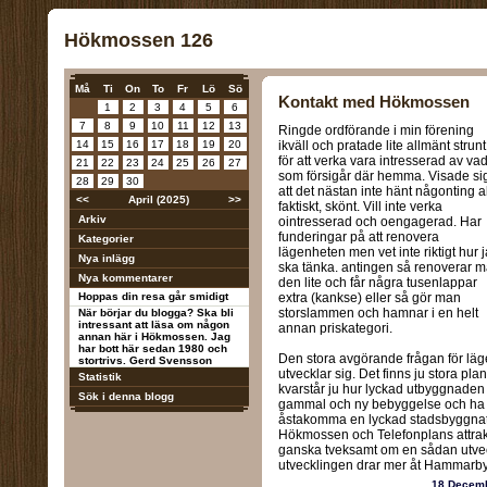
Hökmossen 126
Må
Ti
On
To
Fr
Lö
Sö
Kontakt med Hökmossen
1
2
3
4
5
6
7
8
9
10
11
12
13
Ringde ordförande i min förening
14
15
16
17
18
19
20
ikväll och pratade lite allmänt strunt
för att verka vara intresserad av va
21
22
23
24
25
26
27
som försigår där hemma. Visade si
28
29
30
att det nästan inte hänt någonting a
<<
April (2025)
>>
faktiskt, skönt. Vill inte verka
Arkiv
ointresserad och oengagerad. Har
funderingar på att renovera
Kategorier
lägenheten men vet inte riktigt hur 
Nya inlägg
ska tänka. antingen så renoverar 
Nya kommentarer
den lite och får några tusenlappar
Hoppas din resa går smidigt
extra (kankse) eller så gör man
storslammen och hamnar i en helt
När börjar du blogga? Ska bli
intressant att läsa om någon
annan priskategori.
annan här i Hökmossen. Jag
har bott här sedan 1980 och
Den stora avgörande frågan för läg
stortrivs. Gerd Svensson
utvecklar sig. Det finns ju stora p
Statistik
kvarstår ju hur lyckad utbyggnaden 
Sök i denna blogg
gammal och ny bebyggelse och ha kv
åstakomma en lyckad stadsbyggnation
Hökmossen och Telefonplans attrakti
ganska tveksamt om en sådan utveck
utvecklingen drar mer åt Hammarbysj
18 Decem