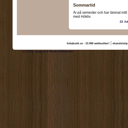
Sommartid
Är på semester och har lämnat mit
med Hökliv.
22 Ju
|
hittabutik.se - 13.000 webbutiker!
ehandelstip
(c) 2011, nogg.se & Martin Hökmossen