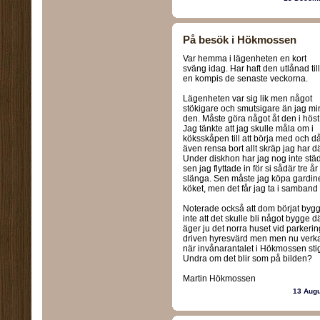
På besök i Hökmossen
Var hemma i lägenheten en kort
sväng idag. Har haft den utlånad till
en kompis de senaste veckorna.
Lägenheten var sig lik men något
stökigare och smutsigare än jag mi
den. Måste göra något åt den i höst
Jag tänkte att jag skulle måla om i
köksskåpen till att börja med och d
även rensa bort allt skräp jag har dä
Under diskhon har jag nog inte stä
sen jag flyttade in för si sådär tre å
slänga. Sen måste jag köpa gardin
köket, men det får jag ta i samban
Noterade också att dom börjat bygg
inte att det skulle bli något bygge 
äger ju det norra huset vid parkerin
driven hyresvärd men men nu verkar 
när invånarantalet i Hökmossen stig
Undra om det blir som på bilden?
Martin Hökmossen
13 Aug