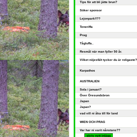
Tips för att bli jätte brun?
Söker sponsor
Lejonpark!!??
Teneriffa
Prag
Tågluffa..
Resmål när man fyller 50 år.
Vilket nöjesfält tycker du är roligaste?
Karpathos
AUSTRALIEN
Sola i januari?
Över Öresundsbron
Japan
Japan?
vad vill ni åka till för land
WIEN OCH PRAG
Var har ni varit nånstans??