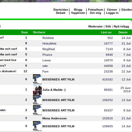
Startsidan
|
Blogg
|
Fotoalbum
|
Vänner
|
Gästbo
Debatt
|
Topplistor
|
Om mig
|
Logga in
l
Moderator
|
Sök
|
Nytt inlägg
Svar
Skribent
Läst av
Datum
et?
1
Robbbie
502
24 Juli
8
HoleyMole
18777
21 Juli
fta och varf
5
RingRaid
7143
8 Juli
fta och varf
5
Pharos
6948
7 Juli
oet med live
6
Lassa
14070
9 Juli
ers?
6
mikr
44058
23 Juli
 diskutere!
12
Fam
23238
22 Juli
6
BISSENSES ART FILM
419182
12 Juli
25 Juni
1
Julia & Madde :)
68381
2014
2
BISSENSES ART FILM
109252
13 Juli
ndet
2
BISSENSES ART FILM
92437
9 Juli
5
Mona Andersson
102816
21 Juli
5
BISSENSES ART FILM
109905
14 Juli