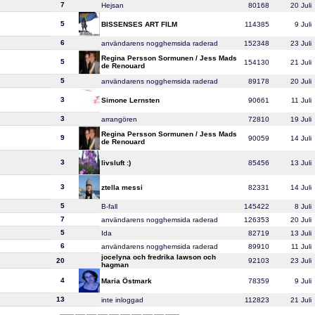
7
Hejsan
80168
20 Juli
5
BISSENSES ART FILM
114385
9 Juli
6
användarens nogghemsida raderad
152348
23 Juli
Regina Persson Sormunen / Jess Mads
5
154130
21 Juli
de Renouard
5
användarens nogghemsida raderad
89178
20 Juli
3
Simone Lernsten
90661
11 Juli
3
arrangören
72810
19 Juli
Regina Persson Sormunen / Jess Mads
9
90059
14 Juli
de Renouard
3
livsluft :)
85456
13 Juli
3
ztella messi
82331
14 Juli
5
B-fall
145422
8 Juli
7
användarens nogghemsida raderad
126353
20 Juli
5
Ida
82719
13 Juli
6
användarens nogghemsida raderad
89910
11 Juli
jocelyna och fredrika lawson och
20
92103
23 Juli
hagman
4
Maria Östmark
78359
9 Juli
13
inte inloggad
112823
21 Juli