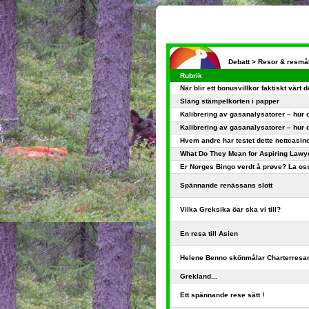
Debatt >
Resor & resmå
Rubrik
När blir ett bonusvillkor faktiskt värt d
Släng stämpelkorten i papper
Kalibrering av gasanalysatorer – hur o
Kalibrering av gasanalysatorer – hur o
Hvem andre har testet dette nettcasin
What Do They Mean for Aspiring Lawy
Er Norges Bingo verdt å prøve? La oss
Spännande renässans slott
Vilka Greksika öar ska vi till?
En resa till Asien
Helene Benno skönmålar Charterresa
Grekland...
Ett spännande rese sätt !