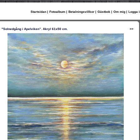
Startsidan
|
Fotoalbum
|
Betalningsvillkor
|
Gästbok
|
Om mig
|
Logga i
"Solnedgång i Apelviken”. Akryl 61x50 cm.
>>