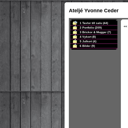
Ateljé Yvonne Ceder
1 Tavlor till salu
(44)
<<
2 Portfolio
(209)
3 Brickor & Muggar
(7)
4 Vykort
(8)
5 Julkort
(4)
6 Bilder
(9)