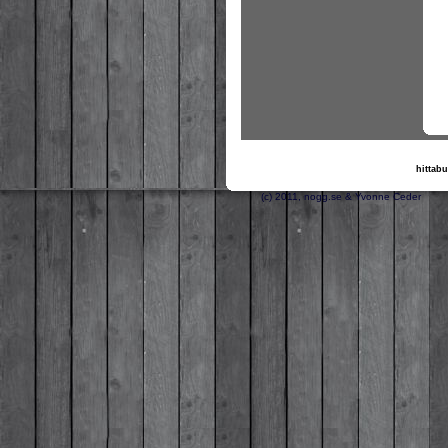
hittabu
(c) 2011, nogg.se & 