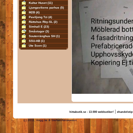
Kultur Huset
(11)
Ljungavikens parhus
(5)
M2B
(4)
Paviljong Tzi
(4)
Rättshus Rby-SL
(2)
Simhall E
(23)
Småstugor
(3)
Souterränghus SH
(1)
SSU-AB
(1)
Ute Scen
(1)
|
hittabutik.se - 13.000 webbutiker!
ehandelstip
(c) 2011, nogg.se & Stefan Abramsson