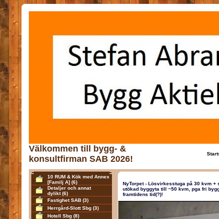
Välkommen till bygg- &
Start
konsultfirman SAB 2026!
10 RUM & Kök med Annex
[Familj A]
(6)
NyTorpet - Lösvirkesstuga på 30 kvm + so
Detaljer och annat
utökad byggyta till ~50 kvm, pga fri bygg
dylikt
(6)
framtidens tid(?)!
Fastighet SAB
(3)
Herrgård-Slott Sbg
(3)
Hotell Sbg
(8)