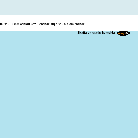
|
tik.se - 13.000 webbutiker!
ehandelstips.se - allt om ehandel
 Maria S.
Skaffa en gratis hemsida