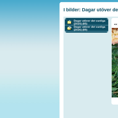
I bilder: Dagar utöver de
Dagar utöver det vanliga
(2025)
(85)
<<
Dagar utöver det vanliga
(2026)
(89)