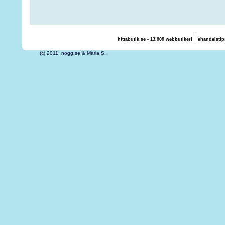
|
hittabutik.se - 13.000 webbutiker!
ehandelstip
(c) 2011, nogg.se & Maria S.